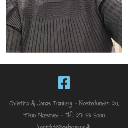
Christina & Jonas Tranberg – Klosterlunden 20,
4700 Næstved – Tlf.: 27 58 5000
kontakt@hoslarverne.dk