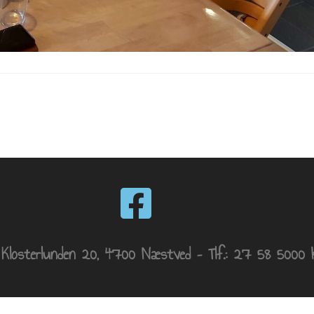
– Klosterlunden 20, 4700 Næstved – Tlf.: 27 58 5000