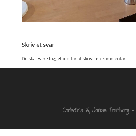
Skriv et svar
Du skal være
logget ind
for at skrive en kommentar.
Christina & Jonas Tranberg 