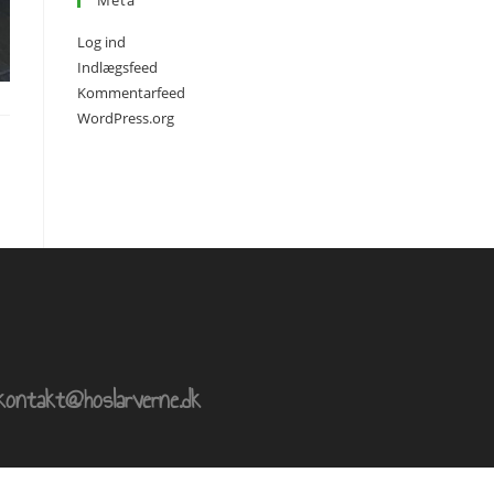
Meta
Log ind
Indlægsfeed
Kommentarfeed
WordPress.org
kontakt@hoslarverne.dk