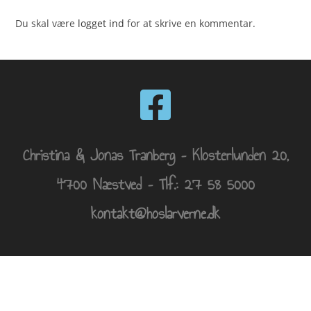
Du skal være
logget ind
for at skrive en kommentar.
Christina & Jonas Tranberg – Klosterlunden 20,
4700 Næstved – Tlf.: 27 58 5000
kontakt@hoslarverne.dk