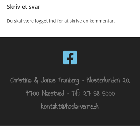
Skriv et svar
Du skal være
logget ind
for at skrive en kommentar.
Christina & Jonas Tranberg – Klosterlunden 20,
4700 Næstved – Tlf.: 27 58 5000
kontakt@hoslarverne.dk