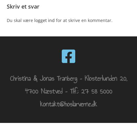
Skriv et svar
Du skal være
logget ind
for at skrive en kommentar.
Christina & Jonas Tranberg – Klosterlunden 20,
4700 Næstved – Tlf.: 27 58 5000
kontakt@hoslarverne.dk